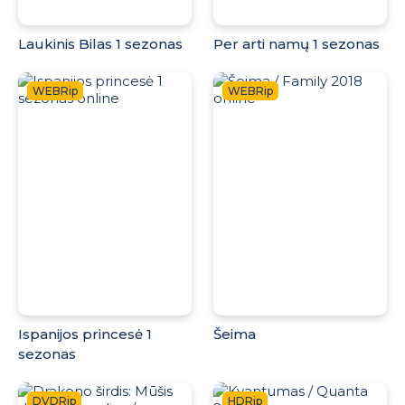
Laukinis Bilas 1 sezonas
Per arti namų 1 sezonas
WEBRip
WEBRip
Ispanijos princesė 1
Šeima
sezonas
DVDRip
HDRip