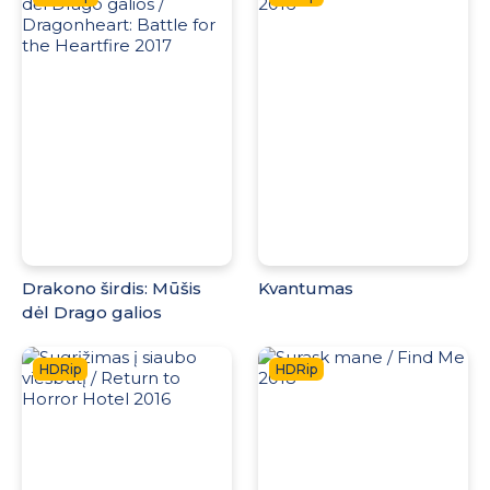
Drakono širdis: Mūšis
Kvantumas
dėl Drago galios
HDRip
HDRip