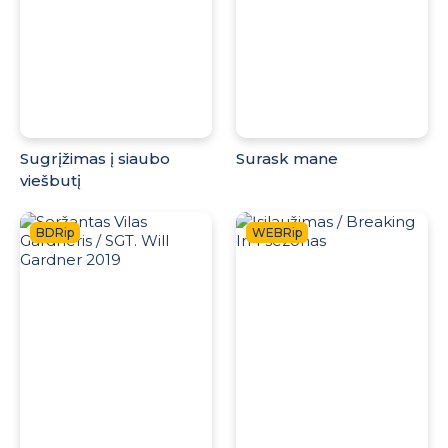
Sugrįžimas į siaubo
Surask mane
viešbutį
BDRip
WEBRip