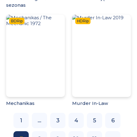
sezonas
BDRip
HDRip
Mechanikas
Murder In-Law
1
...
3
4
5
6