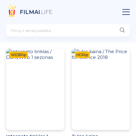
FILMAI
.LIFE
WEBRip
HDRip