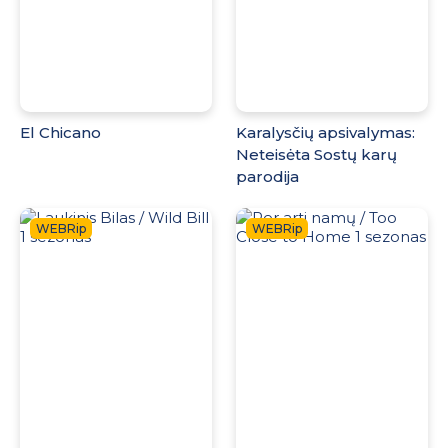
El Chicano
Karalysčių apsivalymas:
Neteisėta Sostų karų
parodija
WEBRip
WEBRip