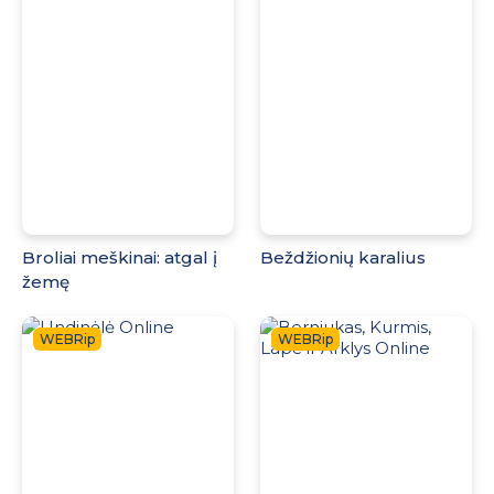
Broliai meškinai: atgal į
Beždžionių karalius
žemę
WEBRip
WEBRip