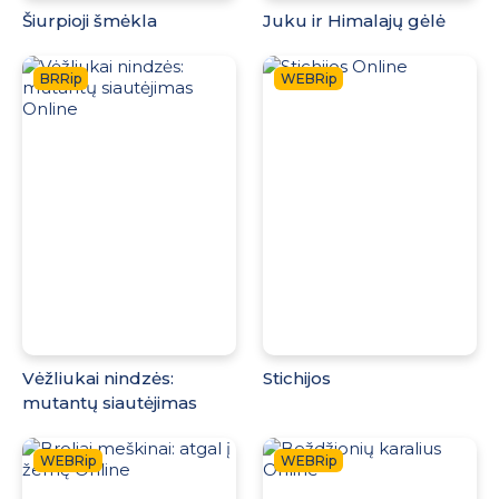
Šiurpioji šmėkla
Juku ir Himalajų gėlė
BRRip
WEBRip
Vėžliukai nindzės:
Stichijos
mutantų siautėjimas
WEBRip
WEBRip