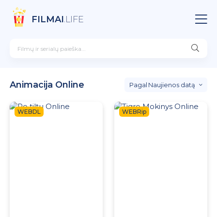
FILMAI
.LIFE
Animacija Online
Naujienos datą
WEBDL
WEBRip