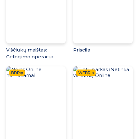
Viščiukų maištas:
Priscila
Gelbėjimo operacija
BDRip
WEBRip