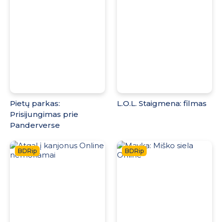
Pietų parkas:
L.O.L. Staigmena: filmas
Prisijungimas prie
Panderverse
BDRip
BDRip