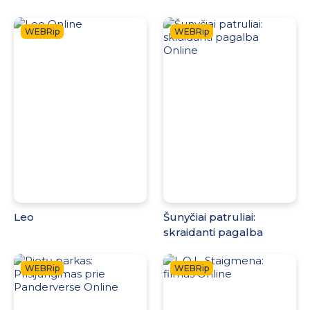
WEBRip
WEBRip
Leo
Šunyčiai patruliai:
skraidanti pagalba
WEBRip
WEBRip