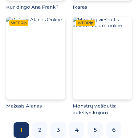
Kur dingo Ana Frank?
Ikaras
WEBRip
WEBRip
Mažasis Alanas
Monstrų viešbutis:
aukštyn kojom
1
2
3
4
5
6