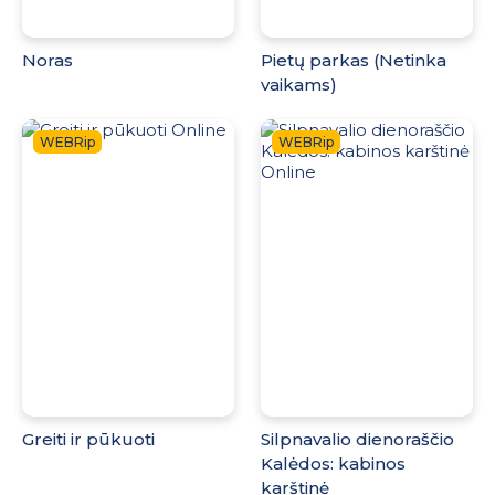
Noras
Pietų parkas (Netinka
vaikams)
WEBRip
WEBRip
Greiti ir pūkuoti
Silpnavalio dienoraščio
Kalėdos: kabinos
karštinė