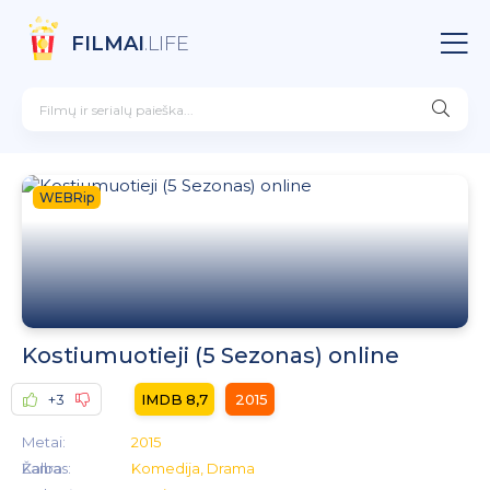
FILMAI
.LIFE
WEBRip
Kostiumuotieji (5 Sezonas) online
+3
8,7
2015
Metai:
2015
Kalba:
Žanras:
Komedija, Drama