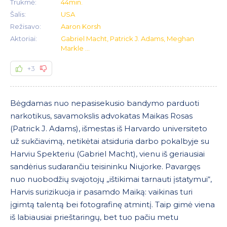
Trukmė:
44min.
Šalis:
USA
Režisavo:
Aaron Korsh
Aktoriai:
Gabriel Macht, Patrick J. Adams, Meghan
Markle ...
+3
Bėgdamas nuo nepasisekusio bandymo parduoti
narkotikus, savamokslis advokatas Maikas Rosas
(Patrick J. Adams), išmestas iš Harvardo universiteto
už sukčiavimą, netikėtai atsiduria darbo pokalbyje su
Harviu Spekteriu (Gabriel Macht), vienu iš geriausiai
sandėrius sudarančiu teisininku Niujorke. Pavargęs
nuo nuobodžių svajotojų „ištikimai tarnauti įstatymui“,
Harvis surizikuoja ir pasamdo Maiką: vaikinas turi
įgimtą talentą bei fotografinę atmintį. Taip gimė viena
iš labiausiai prieštaringų, bet tuo pačiu metu