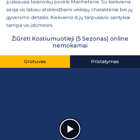
puikiausia teisininkų porelė Manhetene. Su kiekviena
serija vis labiau atskleidžiami veikėjų charakteriai bei jų
gyvenimo detalės. Kiekvieno iš jų tarpusavio santykiai
tampa vis įdomesni.
Žiūrėti Kostiumuotieji (5 Sezonas) online
nemokamai
Grotuvas
Pristatymas