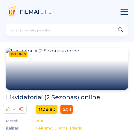
FILMAI
.LIFE
WEBRip
Likvidatoriai (2 Sezonas) online
+1
8,3
2011
Metai:
2011
Kalba:
Žanras:
Veiksmo, Drama, Trileris