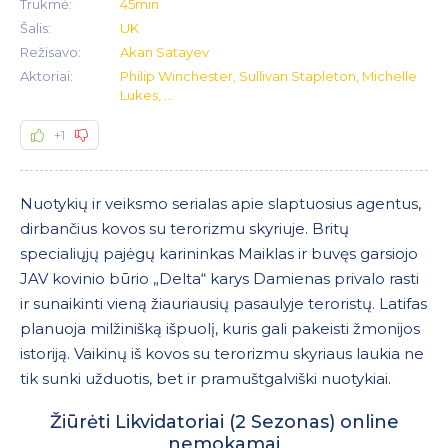
Trukmė:
45min
Šalis:
UK
Režisavo:
Akan Satayev
Aktoriai:
Philip Winchester, Sullivan Stapleton, Michelle
Lukes, ...
+1
Nuotykių ir veiksmo serialas apie slaptuosius agentus,
dirbančius kovos su terorizmu skyriuje. Britų
specialiųjų pajėgų karininkas Maiklas ir buvęs garsiojo
JAV kovinio būrio „Delta“ karys Damienas privalo rasti
ir sunaikinti vieną žiauriausių pasaulyje teroristų. Latifas
planuoja milžinišką išpuolį, kuris gali pakeisti žmonijos
istoriją. Vaikinų iš kovos su terorizmu skyriaus laukia ne
tik sunki užduotis, bet ir pramuštgalviški nuotykiai.
Žiūrėti Likvidatoriai (2 Sezonas) online
nemokamai