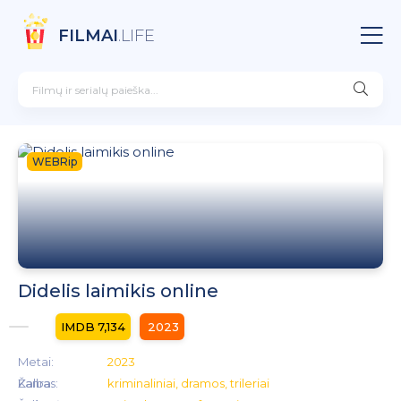
FILMAI
.LIFE
WEBRip
Didelis laimikis online
7,134
2023
Metai:
2023
Kalba:
Žanras:
kriminaliniai, dramos, trileriai