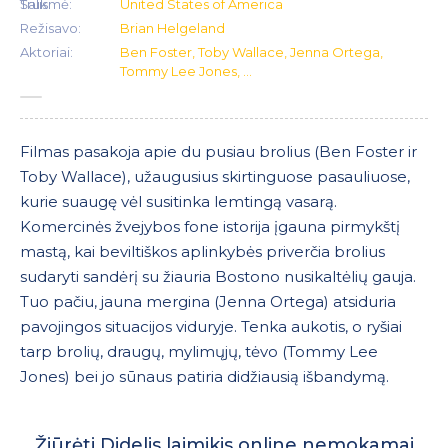
Trukmė:
Šalis:
United States of America
Režisavo:
Brian Helgeland
Aktoriai:
Ben Foster, Toby Wallace, Jenna Ortega,
Tommy Lee Jones, ...
Filmas pasakoja apie du pusiau brolius (Ben Foster ir
Toby Wallace), užaugusius skirtinguose pasauliuose,
kurie suaugę vėl susitinka lemtingą vasarą.
Komercinės žvejybos fone istorija įgauna pirmykštį
mastą, kai beviltiškos aplinkybės priverčia brolius
sudaryti sandėrį su žiauria Bostono nusikaltėlių gauja.
Tuo pačiu, jauna mergina (Jenna Ortega) atsiduria
pavojingos situacijos viduryje. Tenka aukotis, o ryšiai
tarp brolių, draugų, mylimųjų, tėvo (Tommy Lee
Jones) bei jo sūnaus patiria didžiausią išbandymą.
Žiūrėti Didelis laimikis online nemokamai